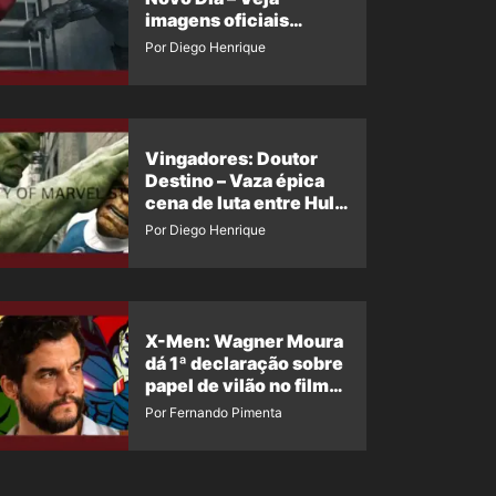
imagens oficiais
descartadas do Hulk
Por Diego Henrique
Cinza no filme
Vingadores: Doutor
Destino – Vaza épica
cena de luta entre Hulk
e o Coisa
Por Diego Henrique
X-Men: Wagner Moura
dá 1ª declaração sobre
papel de vilão no filme
da Marvel
Por Fernando Pimenta