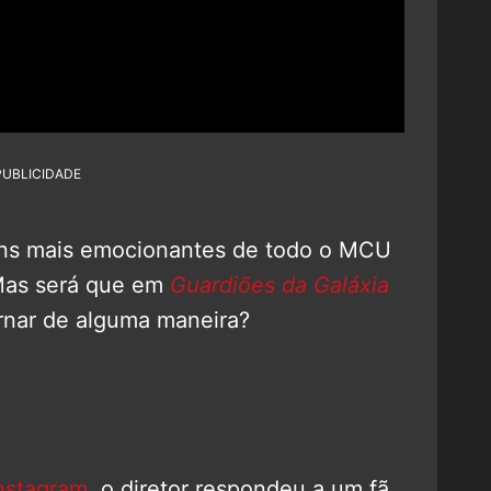
PUBLICIDADE
ins mais emocionantes de todo o MCU
Mas será que em
Guardiões da Galáxia
rnar de alguma maneira?
nstagram
, o diretor respondeu a um fã