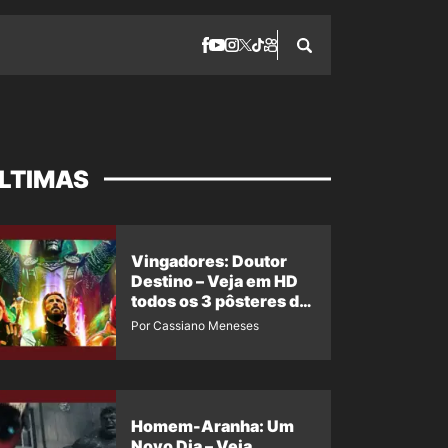
LTIMAS
Vingadores: Doutor
Destino – Veja em HD
todos os 3 pôsteres de
‘Doomsday’ + 1 imagem
Por Cassiano Meneses
oficial com os 26
heróis do filme
Homem-Aranha: Um
Novo Dia – Veja