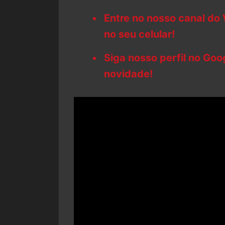
Entre no nosso canal do
no seu celular!
Siga nosso perfil no Go
novidade!