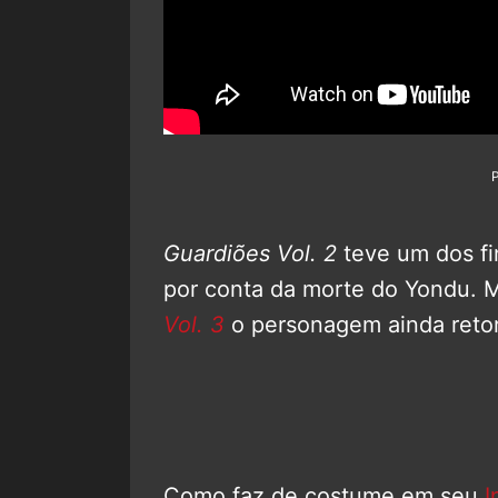
Guardiões Vol. 2
teve um dos f
por conta da morte do Yondu. 
Vol. 3
o personagem ainda reto
Como faz de costume em seu
I