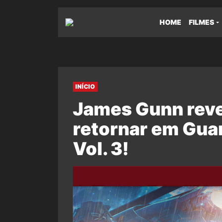
HOME
FILMES
INÍCIO
James Gunn revel
retornar em Guar
Vol. 3!