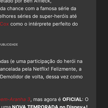
retado por Ben Affleck,
da chance com a famosa série da
lhores séries de super-heróis até
 Cox
como o intérprete perfeito do
PUBLICIDADE
das (e uma participação do herói na
ancelada pela Netflix! Felizmente, a
 Demolidor de volta, dessa vez como
em-Aranha 3
, mas agora é
OFICIAL
: O
á uma
NOVA TEMPORADA no Disney+!