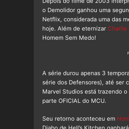
Depois do filme de 2003 interp
o Demolidor ganhou uma segun
Netflix, considerada uma das me
hoje. Além de eternizar
Charlie
Homem Sem Medo!
A série durou apenas 3 tempora
série dos Defensores), até ser c
Marvel Studios está trazendo o
parte OFICIAL do MCU.
Seu retorno aconteceu em
Hom
Diabo de Hell’s Kitchen ganhar