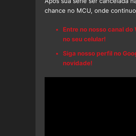
Após sua série ser cancelada n
chance no MCU, onde continuo
Entre no nosso canal do
no seu celular!
Siga nosso perfil no Go
novidade!