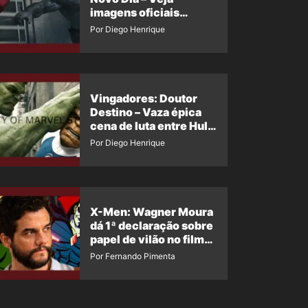
imagens oficiais
descartadas do Hulk
Por Diego Henrique
Cinza no filme
Vingadores: Doutor
Destino – Vaza épica
cena de luta entre Hulk
e o Coisa
Por Diego Henrique
X-Men: Wagner Moura
dá 1ª declaração sobre
papel de vilão no filme
da Marvel
Por Fernando Pimenta