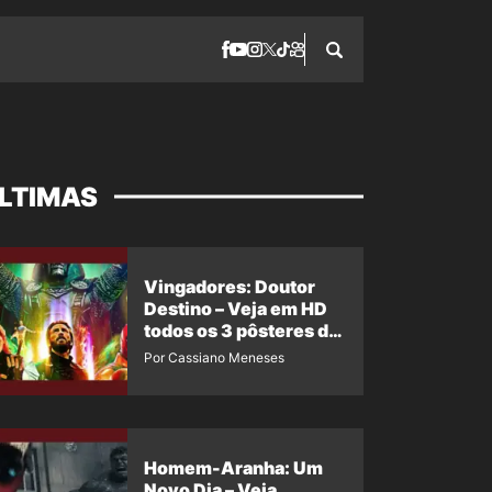
LTIMAS
Vingadores: Doutor
Destino – Veja em HD
todos os 3 pôsteres de
‘Doomsday’ + 1 imagem
Por Cassiano Meneses
oficial com os 26
heróis do filme
Homem-Aranha: Um
Novo Dia – Veja