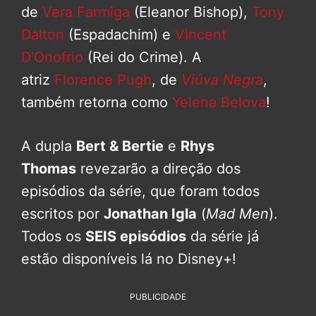
de
Vera Farmiga
(Eleanor Bishop),
Tony
Dalton
(Espadachim) e
Vincent
D’Onofrio
(Rei do Crime). A
atriz
Florence Pugh
, de
Viúva Negra
,
também retorna como
Yelena Belova
!
A dupla
Bert & Bertie
e
Rhys
Thomas
revezarão a direção dos
episódios da série, que foram todos
escritos por
Jonathan Igla
(
Mad Men
).
Todos os
SEIS episódios
da série já
estão disponíveis lá no Disney+!
PUBLICIDADE