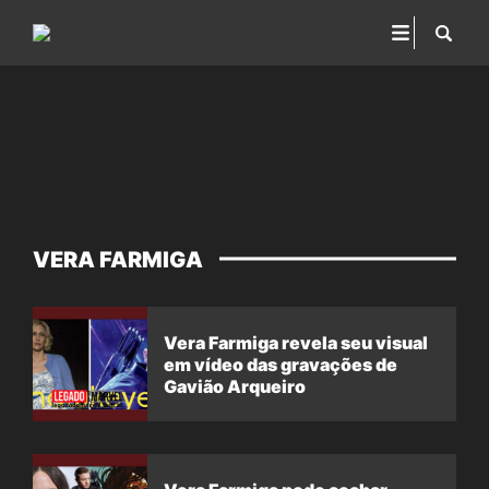
VERA FARMIGA
Vera Farmiga revela seu visual
em vídeo das gravações de
Gavião Arqueiro