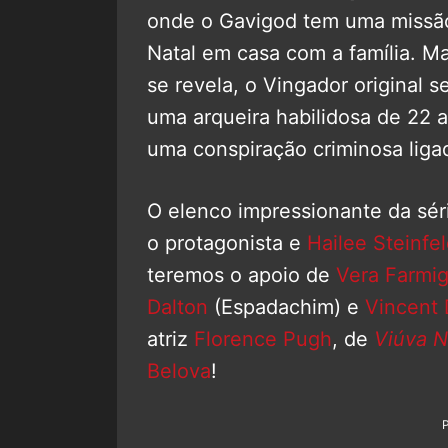
onde o Gavigod tem uma missão
Natal em casa com a família. 
se revela, o Vingador original 
uma arqueira habilidosa de 22 
uma conspiração criminosa liga
O elenco impressionante da sér
o protagonista e
Hailee Steinfe
teremos o apoio de
Vera Farmi
Dalton
(Espadachim) e
Vincent 
atriz
Florence Pugh
, de
Viúva N
Belova
!