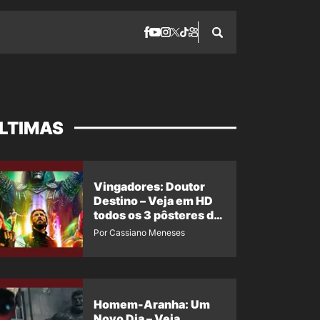
LTIMAS
Vingadores: Doutor
Destino – Veja em HD
todos os 3 pôsteres de
‘Doomsday’ + 1 imagem
Por Cassiano Meneses
oficial com os 26
heróis do filme
Homem-Aranha: Um
Novo Dia – Veja