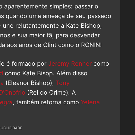
 aparentemente simples: passar o
Mas quando uma ameaça de seu passado
se une relutantemente a Kate Bishop,
anos e sua maior fã, para desvendar
da aos anos de Clint como o RONIN!
ie é formado por
Jeremy Renner
como
ld
como Kate Bisop. Além disso
ga
(Eleanor Bishop),
Tony
D’Onofrio
(Rei do Crime). A
egra
, também retorna como
Yelena
PUBLICIDADE