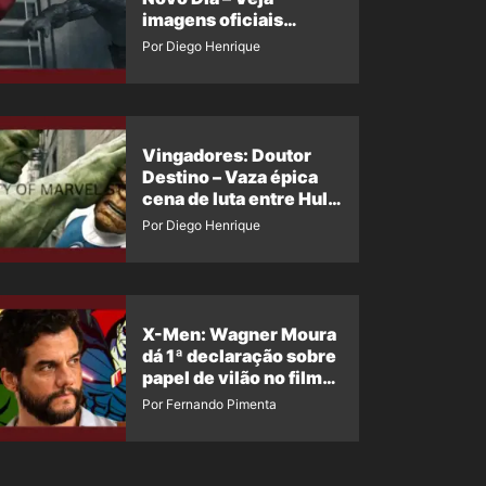
imagens oficiais
descartadas do Hulk
Por Diego Henrique
Cinza no filme
Vingadores: Doutor
Destino – Vaza épica
cena de luta entre Hulk
e o Coisa
Por Diego Henrique
X-Men: Wagner Moura
dá 1ª declaração sobre
papel de vilão no filme
da Marvel
Por Fernando Pimenta