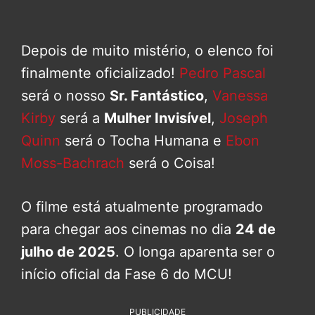
Depois de muito mistério, o elenco foi
finalmente oficializado!
Pedro Pascal
será o nosso
Sr. Fantástico
,
Vanessa
Kirby
será a
Mulher Invisível
,
Joseph
Quinn
será o Tocha Humana e
Ebon
Moss-Bachrach
será o Coisa!
O filme está atualmente programado
para chegar aos cinemas no dia
24 de
julho de 2025
. O longa aparenta ser o
início oficial da Fase 6 do MCU!
PUBLICIDADE