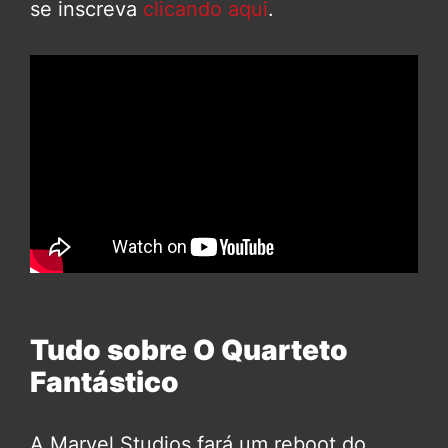
se inscreva
clicando aqui
.
Tudo sobre O Quarteto
Fantástico
A Marvel Studios fará um reboot do