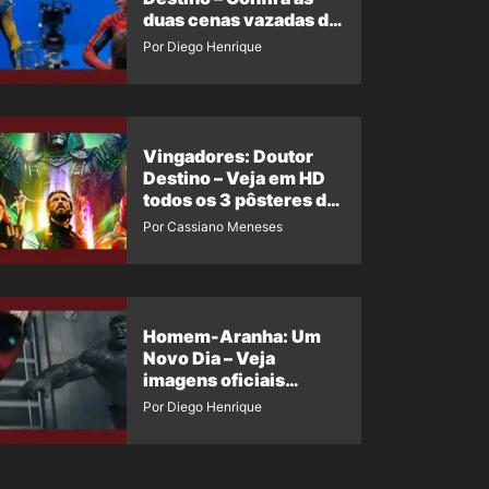
duas cenas vazadas do
Wolverine e o Homem-
Por Diego Henrique
Aranha de Maguire
Vingadores: Doutor
Destino – Veja em HD
todos os 3 pôsteres de
‘Doomsday’ + 1 imagem
Por Cassiano Meneses
oficial com os 26
heróis do filme
Homem-Aranha: Um
Novo Dia – Veja
imagens oficiais
descartadas do Hulk
Por Diego Henrique
Cinza no filme