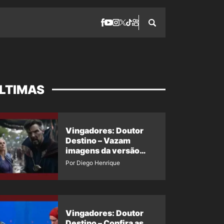
LTIMAS
Vingadores: Doutor
Destino – Vazam
imagens da versão
maligna do Doutor
Por Diego Henrique
Estranho
Vingadores: Doutor
Destino – Confira as