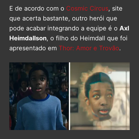
E de acordo com o
Cosmic Circus
, site
que acerta bastante, outro herói que
pode acabar integrando a equipe é o
Axl
Heimdallson
, o filho do Heimdall que foi
apresentado em
Thor: Amor e Trovão
.