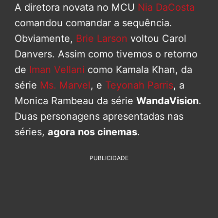
A diretora novata no MCU
Nia DaCosta
comandou comandar a sequência.
Obviamente,
Brie Larson
voltou Carol
Danvers. Assim como tivemos o retorno
de
Iman Vellani
como Kamala Khan, da
série
Ms. Marvel
, e
Teyonah Parris
, a
Monica Rambeau da série
WandaVision
.
Duas personagens apresentadas nas
séries,
agora nos cinemas
.
PUBLICIDADE