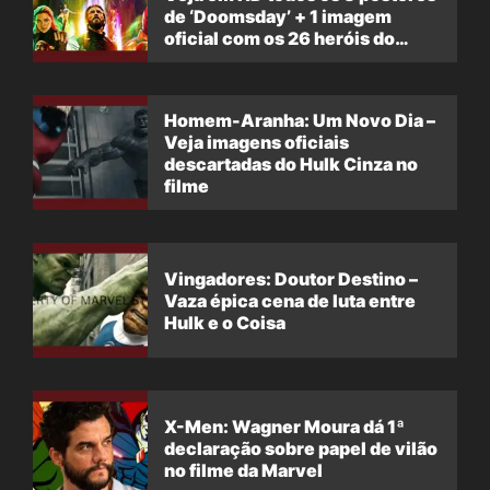
de ‘Doomsday’ + 1 imagem
oficial com os 26 heróis do
filme
Homem-Aranha: Um Novo Dia –
Veja imagens oficiais
descartadas do Hulk Cinza no
filme
Vingadores: Doutor Destino –
Vaza épica cena de luta entre
Hulk e o Coisa
X-Men: Wagner Moura dá 1ª
declaração sobre papel de vilão
no filme da Marvel