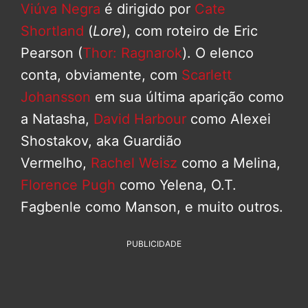
Viúva Negra
é dirigido por
Cate
Shortland
(
Lore
), com roteiro de Eric
Pearson (
Thor: Ragnarok
). O elenco
conta, obviamente, com
Scarlett
Johansson
em sua última aparição como
a Natasha,
David Harbour
como Alexei
Shostakov, aka Guardião
Vermelho,
Rachel Weisz
como a Melina,
Florence Pugh
como Yelena, O.T.
Fagbenle como Manson, e muito outros.
PUBLICIDADE