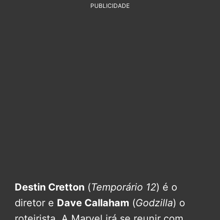
PUBLICIDADE
Destin Cretton
(
Temporário 12
) é o
diretor e
Dave Callaham
(
Godzilla
) o
roteirista. A Marvel irá se reunir com