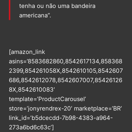
tenha ou não uma bandeira
americana”.
[amazon_link
asins=’8583682860,8542617134,858368
2399,854261058X,8542610105,8542607
686,8542612078,8542607007,85426126
8X,8542610083′
template=’ProductCarousel’
store=’jonyrendrex-20′ marketplace=’BR’
link_id=’b5dcecdd-7b98-4383-a964-
273a6bd6c63c’]