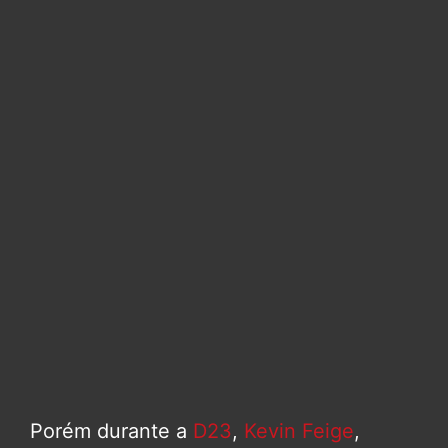
Porém durante a
D23
,
Kevin Feige
,