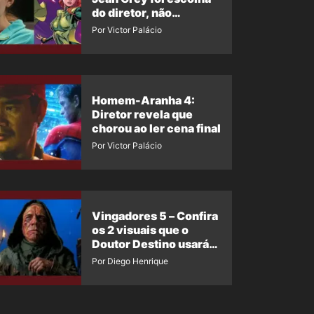
do diretor, não
imposição da Marvel
Por Victor Palácio
Homem-Aranha 4:
Diretor revela que
chorou ao ler cena final
Por Victor Palácio
Vingadores 5 – Confira
os 2 visuais que o
Doutor Destino usará
no filme
Por Diego Henrique