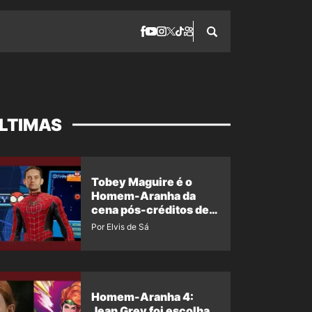
LTIMAS
Tobey Maguire é o
Homem-Aranha da
cena pós-créditos de
Um Novo Dia?
Por Elvis de Sá
Homem-Aranha 4:
Jean Grey foi escolha