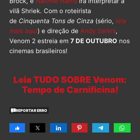
Brock, e
Naomie Harris
irá interpretar a
vilã Shriek. Com o roteirista
de
Cinquenta Tons de Cinza
(sério,
leia
mais aqui
) e direção de
Andy Serkis
,
Venom 2 estreia em
7 DE OUTUBRO
nos
cinemas brasileiros!
Leia TUDO SOBRE Venom:
Tempo de Carnificina!
REPORTAR ERRO