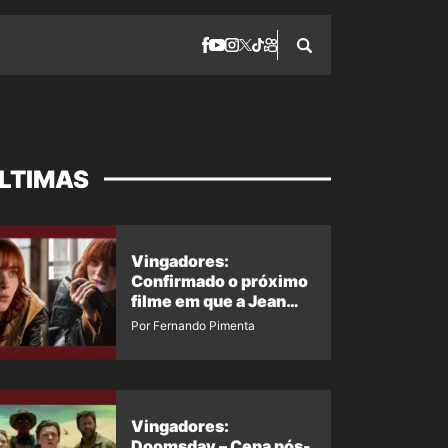
LTIMAS
Vingadores:
Confirmado o próximo
filme em que a Jean
Grey irá aparecer
Por Fernando Pimenta
Vingadores:
Doomsday – Cena pós-