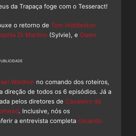
eus da Trapaça foge com o Tesseract!
ouxe o retorno de
Tom Hiddleston
ophia Di Martino
(Sylvie), e
Owen
PUBLICIDADE
ael Waldron
no comando dos roteiros,
 direção de todos os 6 episódios. Já a
da pelos diretores de
Cavaleiro da
orhead
. Inclusive, nós os
ferir a entrevista completa
clicando