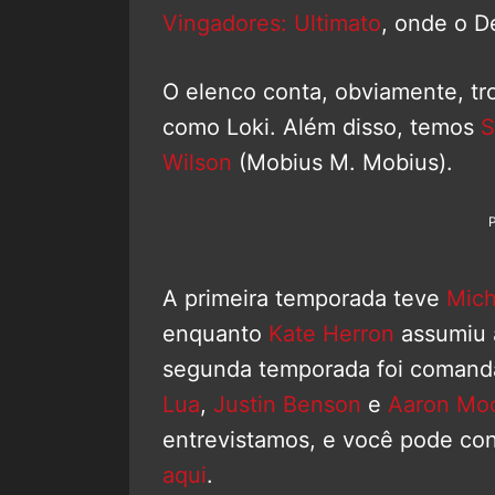
Vingadores: Ultimato
, onde o D
O elenco conta, obviamente, tr
como Loki. Além disso, temos
S
Wilson
(Mobius M. Mobius).
A primeira temporada teve
Mich
enquanto
Kate Herron
assumiu a
segunda temporada foi comanda
Lua
,
Justin Benson
e
Aaron Mo
entrevistamos, e você pode con
aqui
.