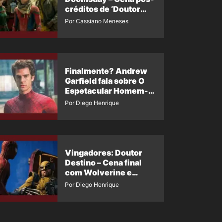
créditos de ‘Doutor
Destino’ é revelada
Por Cassiano Meneses
Finalmente? Andrew
Garfield fala sobre O
Espetacular Homem-
Aranha 3
Por Diego Henrique
Vingadores: Doutor
Destino – Cena final
com Wolverine e
Homem-Aranha de
Por Diego Henrique
Maguire vaza nas
redes