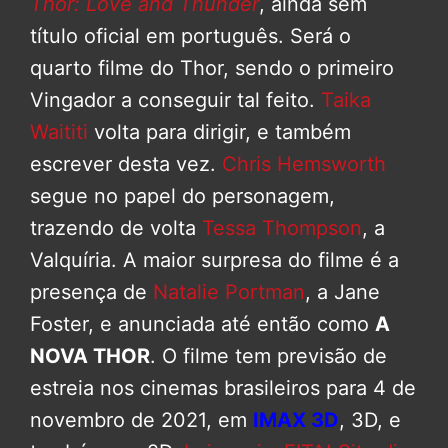
Thor: Love and Thunder
, ainda sem
título oficial em português. Será o
quarto filme do Thor, sendo o primeiro
Vingador a conseguir tal feito.
Taika
Waititi
volta para dirigir, e também
escrever desta vez.
Chris Hemsworth
segue no papel do personagem,
trazendo de volta
Tessa Thompson
, a
Valquíria. A maior surpresa do filme é a
presença de
Natalie Portman
, a Jane
Foster, e anunciada até então como
A
NOVA THOR
. O filme tem previsão de
estreia nos cinemas brasileiros para 4 de
novembro de 2021, em
IMAX 3D
, 3D, e