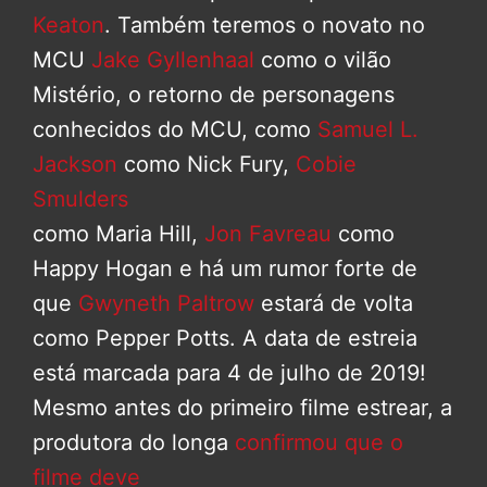
Keaton
. Também teremos o novato no
MCU
Jake Gyllenhaal
como o vilão
Mistério, o retorno de personagens
conhecidos do MCU, como
Samuel L.
Jackson
como Nick Fury,
Cobie
Smulders
como Maria Hill,
Jon Favreau
como
Happy Hogan e há um rumor forte de
que
Gwyneth Paltrow
estará de volta
como Pepper Potts. A data de estreia
está marcada para 4 de julho de 2019!
Mesmo antes do primeiro filme estrear, a
produtora do longa
confirmou que o
filme deve