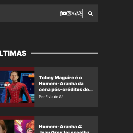
LTIMAS
Tobey Maguire é o
Homem-Aranha da
cena pós-créditos de
Um Novo Dia?
Por Elvis de Sá
Homem-Aranha 4:
Jean Grey foi escolha