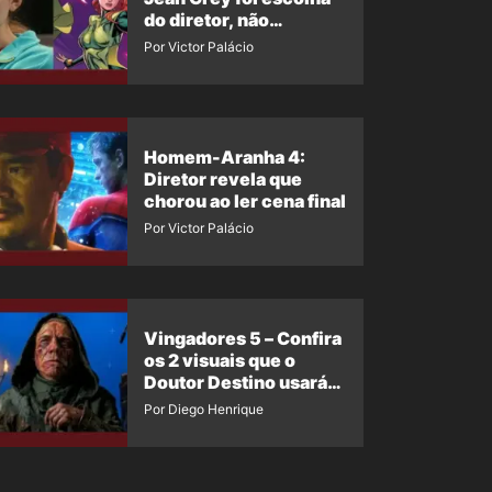
do diretor, não
imposição da Marvel
Por Victor Palácio
Homem-Aranha 4:
Diretor revela que
chorou ao ler cena final
Por Victor Palácio
Vingadores 5 – Confira
os 2 visuais que o
Doutor Destino usará
no filme
Por Diego Henrique