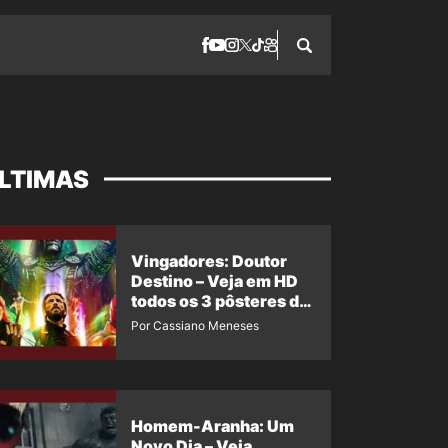
LTIMAS
Vingadores: Doutor
Destino – Veja em HD
todos os 3 pôsteres de
‘Doomsday’ + 1 imagem
Por Cassiano Meneses
oficial com os 26
heróis do filme
Homem-Aranha: Um
Novo Dia – Veja