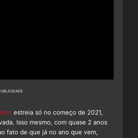
PUBLICIDADE
sion
estreia só no começo de 2021,
avada. Isso mesmo, com quase 2 anos
ao fato de que já no ano que vem,