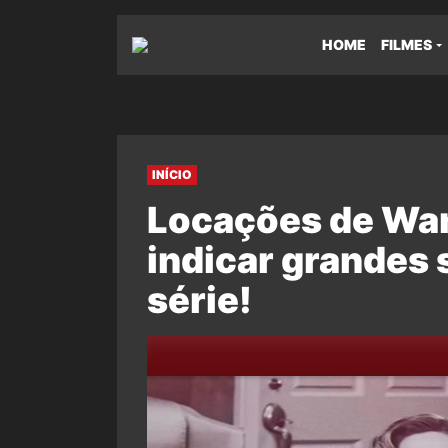
HOME
FILMES
INÍCIO
Locações de Wa
indicar grandes 
série!