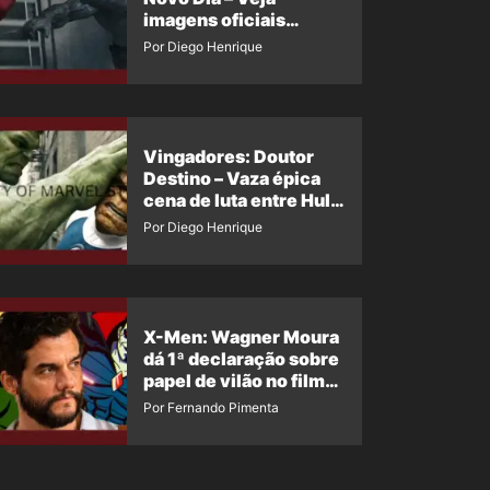
imagens oficiais
descartadas do Hulk
Por Diego Henrique
Cinza no filme
Vingadores: Doutor
Destino – Vaza épica
cena de luta entre Hulk
e o Coisa
Por Diego Henrique
X-Men: Wagner Moura
dá 1ª declaração sobre
papel de vilão no filme
da Marvel
Por Fernando Pimenta