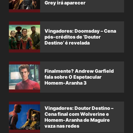
Grey irá aparecer
Vingadores: Doomsday – Cena
pós-créditos de ‘Doutor
Destino’ é revelada
Finalmente? Andrew Garfield
fala sobre O Espetacular
Homem-Aranha 3
Vingadores: Doutor Destino –
Cena final com Wolverine e
Homem-Aranha de Maguire
vaza nas redes