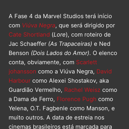
A Fase 4 da Marvel Studios terá início
com
Viúva Negra
, que será dirigido por
Cate Shortland
(
Lore
), com roteiro de
Jac Schaeffer
(As Trapaceiras)
e Ned
Benson
(Dois Lados do Amor)
. O elenco
conta, obviamente, com
Scarlett
johansson
como a Viúva Negra,
David
Harbour
como Alexei Shostakov, aka
Guardião Vermelho,
Rachel Weisz
como
a Dama de Ferro,
Florence Pugh
como
Yelena, O.T. Fagbenle como Manson, e
muito outros. A data de estreia nos
cinemas brasileiros está marcada para