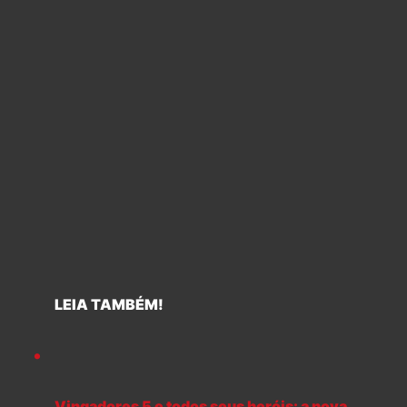
LEIA TAMBÉM!
Vingadores 5 e todos seus heróis: a nova