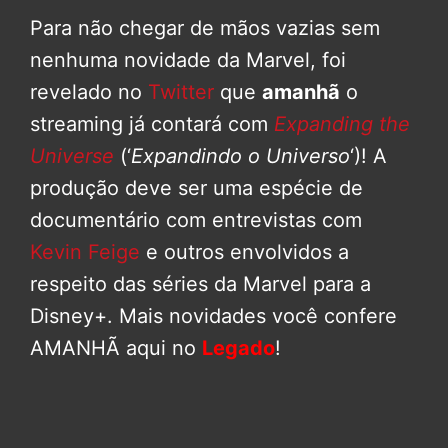
Para não chegar de mãos vazias sem
nenhuma novidade da Marvel, foi
revelado no
Twitter
que
amanhã
o
streaming já contará com
Expanding the
Universe
(‘
Expandindo o Universo
‘)! A
produção deve ser uma espécie de
documentário com entrevistas com
Kevin Feige
e outros envolvidos a
respeito das séries da Marvel para a
Disney+. Mais novidades você confere
AMANHÃ aqui no
Legado
!