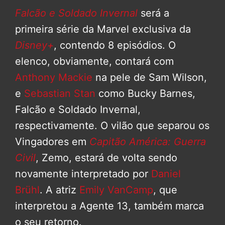
Falcão e Soldado Invernal
será a
primeira série da Marvel exclusiva da
Disney+
, contendo 8 episódios. O
elenco, obviamente, contará com
Anthony Mackie
na pele de Sam Wilson,
e
Sebastian Stan
como Bucky Barnes,
Falcão e Soldado Invernal,
respectivamente. O vilão que separou os
Vingadores em
Capitão América: Guerra
Civil
, Zemo, estará de volta sendo
novamente interpretado por
Daniel
Brühl
. A atriz
Emily VanCamp
, que
interpretou a Agente 13, também marca
o seu retorno.