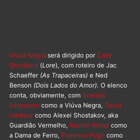
Viúva Negra
será dirigido por
Cate
Shortland
(
Lore
), com roteiro de Jac
Schaeffer
(As Trapaceiras)
e Ned
Benson
(Dois Lados do Amor)
. O elenco
conta, obviamente, com
Scarlett
johansson
como a Viúva Negra,
David
Harbour
como Alexei Shostakov, aka
Guardião Vermelho,
Rachel Weisz
como
a Dama de Ferro,
Florence Pugh
como