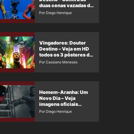
duas cenas vazadas do
Wolverine e o Homem-
Por Diego Henrique
Aranha de Maguire
Vingadores: Doutor
Destino – Veja em HD
todos os 3 pôsteres de
‘Doomsday’ + 1 imagem
Por Cassiano Meneses
oficial com os 26
heróis do filme
Homem-Aranha: Um
Novo Dia – Veja
imagens oficiais
descartadas do Hulk
Por Diego Henrique
Cinza no filme