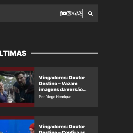
LTIMAS
Vingadores: Doutor
Destino – Vazam
imagens da versão
maligna do Doutor
Por Diego Henrique
Estranho
Vingadores: Doutor
Destino – Confira as