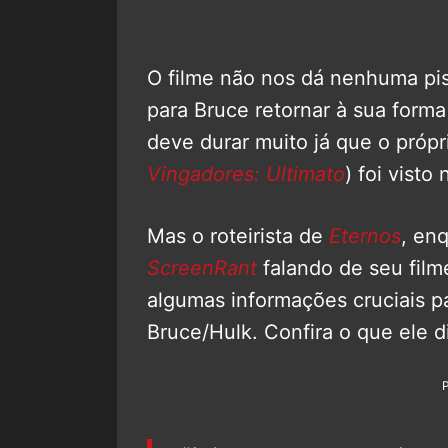
O filme não nos dá nenhuma pis
para Bruce retornar à sua for
deve durar muito já que o próp
Vingadores: Ultimato
) foi vist
Mas o roteirista de
Eternos
, en
ScreenRant
falando de seu film
algumas informações cruciais p
Bruce/Hulk. Confira o que ele d