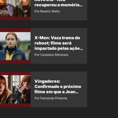
recuperou a memória?
Ator quebra o silêncio
Por Beatriz Mello
X-Men: Vaza trama do
reboot; filme será
impactado pelas ações
de Jean Grey em
Por Cassiano Meneses
Homem-Aranha 4
Vingadores:
Confirmado o próximo
filme em que a Jean
Grey irá aparecer
Por Fernando Pimenta