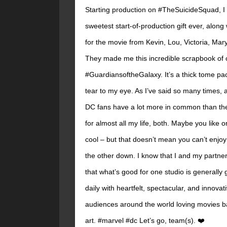
Starting production on #TheSuicideSquad, I
sweetest start-of-production gift ever, along
for the movie from Kevin, Lou, Victoria, Ma
They made me this incredible scrapbook of o
#GuardiansoftheGalaxy. It’s a thick tome p
tear to my eye. As I’ve said so many times, 
DC fans have a lot more in common than th
for almost all my life, both. Maybe you like 
cool – but that doesn’t mean you can’t enjoy 
the other down. I know that I and my partne
that what’s good for one studio is generally 
daily with heartfelt, spectacular, and innova
audiences around the world loving movies ba
art. #marvel #dc Let’s go, team(s). ❤️