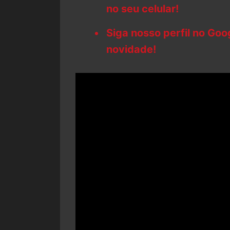
no seu celular!
Siga nosso perfil no Go
novidade!