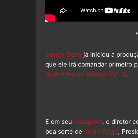
James Gunn
já iniciou a produ
que ele irá comandar primeiro p
Guardiões da Galáxia Vol. 3
.
E em seu
Instagram
, o diretor 
boa sorte de
Kevin Feige
, Pres