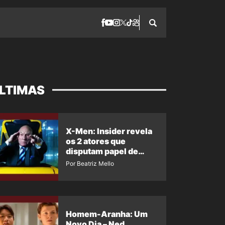
LTIMAS
X-Men: Insider revela
os 2 atores que
disputam papel de
Professor X
Por Beatriz Mello
Homem-Aranha: Um
Novo Dia – Ned