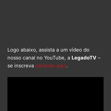
Logo abaixo, assista a um vídeo do
nosso canal no YouTube, a
LegadoTV
–
se inscreva
clicando aqui
.