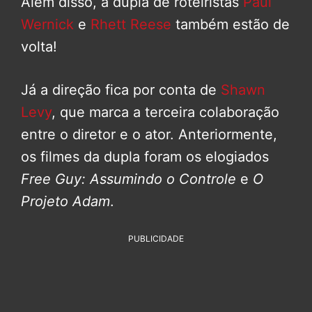
Além disso, a dupla de roteiristas
Paul
Wernick
e
Rhett Reese
também estão de
volta!
Já a direção fica por conta de
Shawn
Levy
, que marca a terceira colaboração
entre o diretor e o ator. Anteriormente,
os filmes da dupla foram os elogiados
Free Guy: Assumindo o Controle
e
O
Projeto Adam
.
PUBLICIDADE