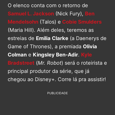
O elenco conta com o retorno de
Samuel L. Jackson
(Nick Fury),
Ben
Mendelsohn
(Talos) e
Cobie Smulders
(Maria Hill). Além deles, teremos as
estreias de
Emilia Clarke
(a Daenerys de
Game of Thrones), a premiada
Olivia
Colman
e
Kingsley Ben-Adir
.
Kyle
Bradstreet
(
Mr. Robot
) será o roteirista e
principal produtor da série, que já
chegou ao Disney+. Corre lá pra assistir!
PUBLICIDADE