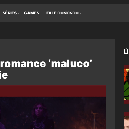
SÉRIES
GAMES
FALE CONOSCO
Ú
o romance ‘maluco’
ie