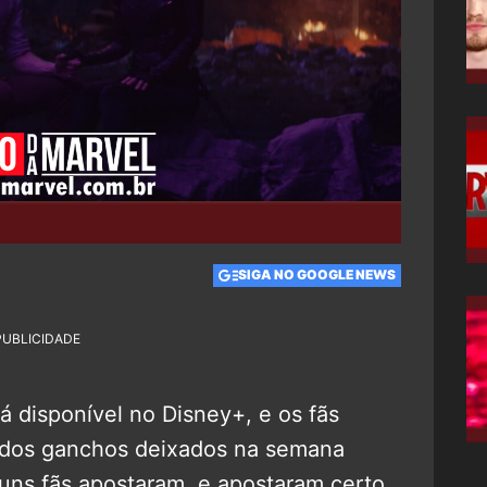
SIGA NO GOOGLE NEWS
PUBLICIDADE
á disponível no Disney+, e os fãs
 dos ganchos deixados na semana
lguns fãs apostaram, e apostaram certo,