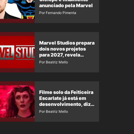
anunciado pela Marvel
Por Fernando Pimenta
Marvel Studios prepara
dois novos projetos
para 2027, revela
insider
Por Beatriz Mello
Filme solo da Feiticeira
Escarlate já está em
desenvolvimento, diz
insider
Por Beatriz Mello