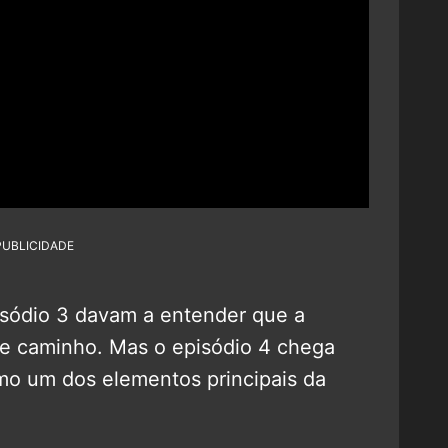
PUBLICIDADE
sódio 3 davam a entender que a
sse caminho. Mas o episódio 4 chega
mo um dos elementos principais da