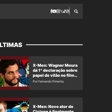
LTIMAS
X-Men: Wagner Moura
dá 1ª declaração sobre
papel de vilão no filme
da Marvel
Por Fernando Pimenta
X-Men: Novo ator do
Ciclope é finalmente