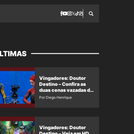
LTIMAS
Vingadores: Doutor
Destino – Confira as
duas cenas vazadas do
Wolverine e o Homem-
Por Diego Henrique
Aranha de Maguire
Vingadores: Doutor
Destino – Veja em HD