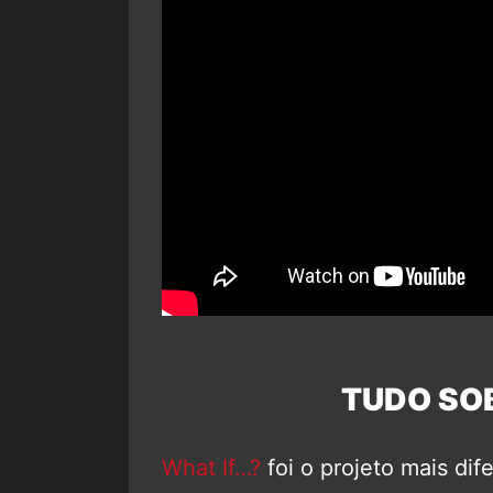
TUDO SOB
What If…?
foi o projeto mais di