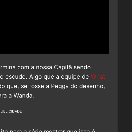
ermina com a nossa Capitã sendo
io escudo. Algo que a equipe de
What
do que, se fosse a Peggy do desenho,
ara a Wanda.
PUBLICIDADE
o para a série mostrar que isso é