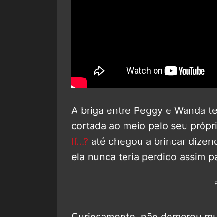
A briga entre Peggy e Wanda t
cortada ao meio pelo seu própr
If…?
até chegou a brincar dizen
ela nunca teria perdido assim p
Curiosamente, não demorou muit