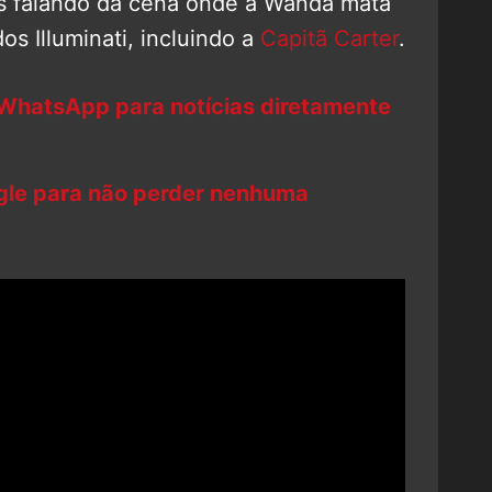
os falando da cena onde a Wanda mata
s Illuminati, incluindo a
Capitã Carter
.
 WhatsApp para notícias diretamente
ogle para não perder nenhuma