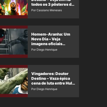
todos os 3 pôsteres de
‘Doomsday’ + 1 imagem
Por Cassiano Meneses
oficial com os 26
heróis do filme
Homem-Aranha: Um
Novo Dia – Veja
imagens oficiais
descartadas do Hulk
Por Diego Henrique
Cinza no filme
Vingadores: Doutor
Destino – Vaza épica
cena de luta entre Hulk
e o Coisa
Por Diego Henrique