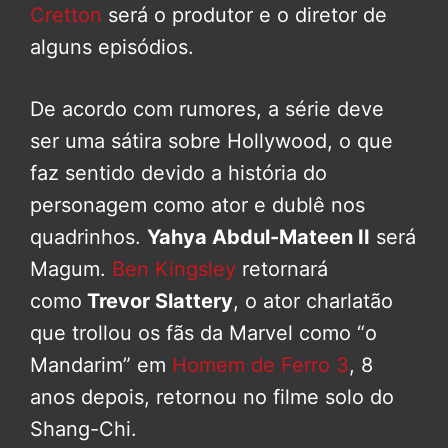
Cretton
será o produtor e o diretor de
alguns episódios.
De acordo com rumores, a série deve
ser uma sátira sobre Hollywood, o que
faz sentido devido a história do
personagem como ator e dublê nos
quadrinhos.
Yahya Abdul-Mateen II
será
Magum.
Ben Kingsley
retornará
como
Trevor Slattery
, o ator charlatão
que trollou os fãs da Marvel como “o
Mandarim” em
Homem de Ferro 3
, 8
anos depois, retornou no filme solo do
Shang-Chi.