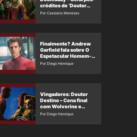
créditos de ‘Doutor
Destino’ é revelada
Por Cassiano Meneses
Finalmente? Andrew
Garfield fala sobre O
Espetacular Homem-
Aranha 3
Por Diego Henrique
Vingadores: Doutor
Destino – Cena final
com Wolverine e
Homem-Aranha de
Por Diego Henrique
Maguire vaza nas
redes