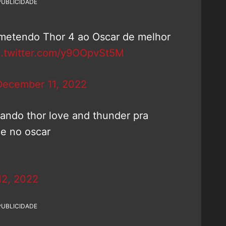
PUBLICIDADE
metendo Thor 4 ao Oscar de melhor
c.twitter.com/y9OOpvSt5M
December 11, 2022
ando thor love and thunder pra
me no oscar
A
2, 2022
PUBLICIDADE