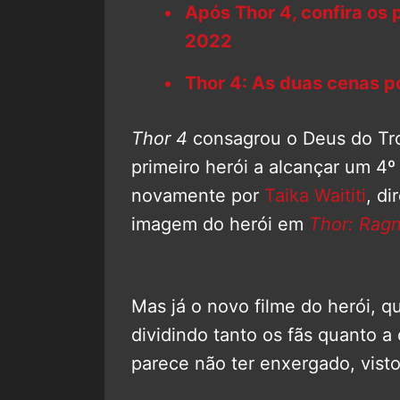
Após Thor 4, confira os
2022
Thor 4: As duas cenas pó
Thor 4
consagrou o Deus do T
primeiro herói a alcançar um 4º
novamente por
Taika Waititi
, di
imagem do herói em
Thor: Rag
Mas já o novo filme do herói, q
dividindo tanto os fãs quanto a 
parece não ter enxergado, visto 