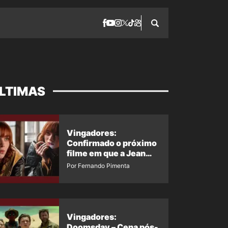
LTIMAS
Vingadores:
Confirmado o próximo
filme em que a Jean
Grey irá aparecer
Por Fernando Pimenta
Vingadores:
Doomsday – Cena pós-