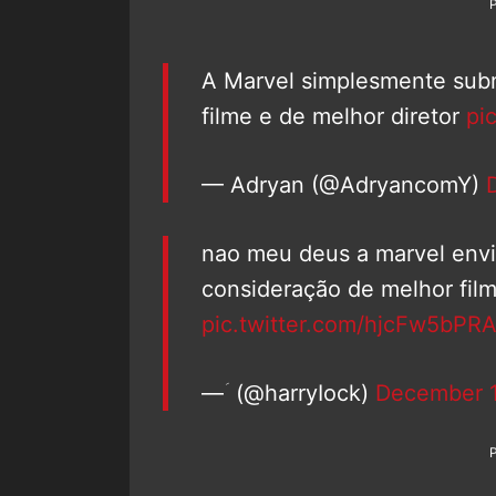
A Marvel simplesmente sub
filme e de melhor diretor
pi
— Adryan (@AdryancomY)
nao meu deus a marvel envi
consideração de melhor fil
pic.twitter.com/hjcFw5bPR
— ؘ (@harryIock)
December 1