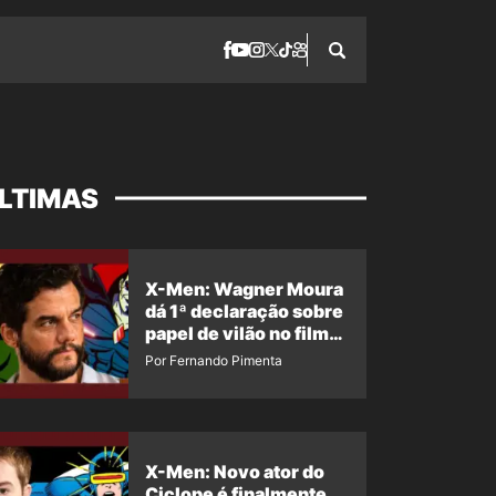
LTIMAS
X-Men: Wagner Moura
dá 1ª declaração sobre
papel de vilão no filme
da Marvel
Por Fernando Pimenta
X-Men: Novo ator do
Ciclope é finalmente