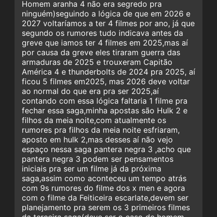
Homem aranha 4 não era segredo pra
ninguém)seguindo a lógica de que em 2026 e
2027 voltaríamos a ter 4 filmes por ano, já que
segundo os rumores tudo indicava antes da
greve que iamos ter 4 filmes em 2025,mas aí
por causa da greve eles tiraram guerra das
armaduras de 2025 e trouxeram Capitão
América 4 e thunderbolts de 2024 pra 2025, aí
ficou 5 filmes em2025, mas 2026 deve voltar
ao normal do que era pra ser 2025,aí
contando com essa lógica faltaria 1 filme pra
fechar essa saga,minha apostas são Hulk 2 e
filhos da meia noite,com atualmente os
rumores pra filhos da meia noite esfriaram,
aposto em hulk 2,mas desses aí não vejo
espaço nessa saga pantera negra 3 ,acho que
pantera negra 3 podem ser pensamentos
iniciais pra ser um filme já da próxima
saga,assim como aconteceu um tempo atrás
com 9s rumores do filme dos x men e agora
com o filme da Feiticeira escarlate,devem ser
planejamento pra serem os 3 primeiros filmes
da terceira saga(deve ser o caso de homem