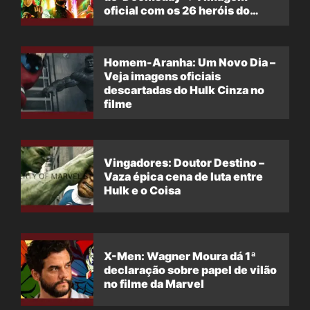
oficial com os 26 heróis do
filme
Homem-Aranha: Um Novo Dia –
Veja imagens oficiais
descartadas do Hulk Cinza no
filme
Vingadores: Doutor Destino –
Vaza épica cena de luta entre
Hulk e o Coisa
X-Men: Wagner Moura dá 1ª
declaração sobre papel de vilão
no filme da Marvel