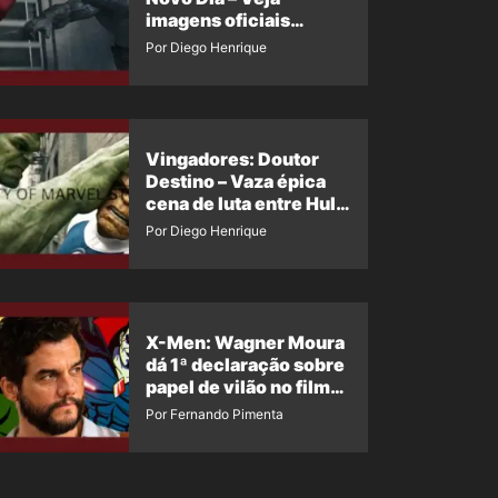
imagens oficiais
descartadas do Hulk
Por Diego Henrique
Cinza no filme
Vingadores: Doutor
Destino – Vaza épica
cena de luta entre Hulk
e o Coisa
Por Diego Henrique
X-Men: Wagner Moura
dá 1ª declaração sobre
papel de vilão no filme
da Marvel
Por Fernando Pimenta