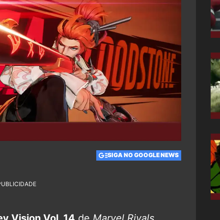
SIGA NO GOOGLE NEWS
PUBLICIDADE
v Vision Vol. 14
de
Marvel Rivals
,