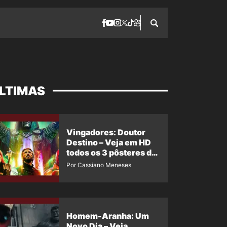
LTIMAS
Vingadores: Doutor
Destino – Veja em HD
todos os 3 pôsteres de
‘Doomsday’ + 1 imagem
Por Cassiano Meneses
oficial com os 26
heróis do filme
Homem-Aranha: Um
Novo Dia – Veja