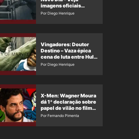
imagens oficiais
descartadas do Hulk
Por Diego Henrique
Cinza no filme
Vingadores: Doutor
Destino – Vaza épica
cena de luta entre Hulk
e o Coisa
Por Diego Henrique
X-Men: Wagner Moura
dá 1ª declaração sobre
papel de vilão no filme
da Marvel
Por Fernando Pimenta