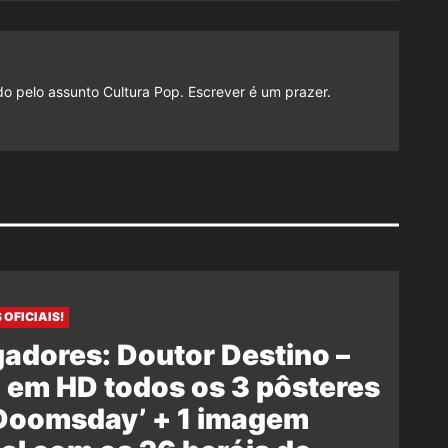
do pelo assunto Cultura Pop. Escrever é um prazer.
 OFICIAIS!
adores: Doutor Destino –
 em HD todos os 3 pôsteres
‘Doomsday’ + 1 imagem