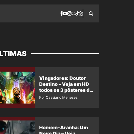
LTIMAS
Vingadores: Doutor
Destino – Veja em HD
todos os 3 pôsteres de
‘Doomsday’ + 1 imagem
Por Cassiano Meneses
oficial com os 26
heróis do filme
Homem-Aranha: Um
Novo Dia – Veja