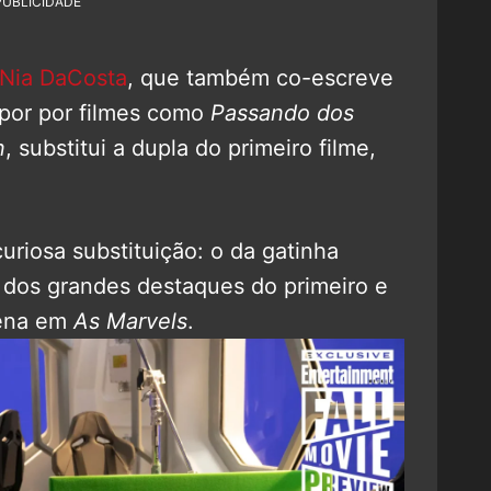
PUBLICIDADE
Nia DaCosta
, que também co-escreve
 por por filmes como
Passando dos
n
, substitui a dupla do primeiro filme,
uriosa substituição: o da gatinha
 dos grandes destaques do primeiro e
ena em
As Marvels
.