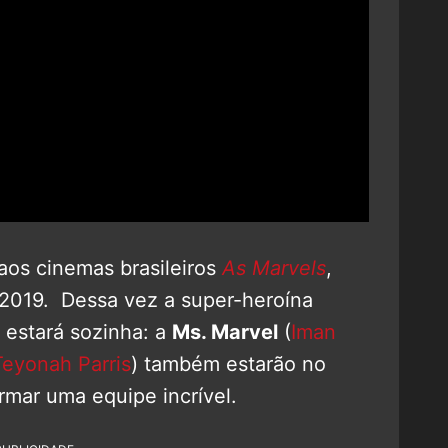
aos cinemas brasileiros
As Marvels
,
 2019. Dessa vez a super-heroína
estará sozinha: a
Ms. Marvel
(
Iman
Teyonah Parris
) também estarão no
rmar uma equipe incrível.