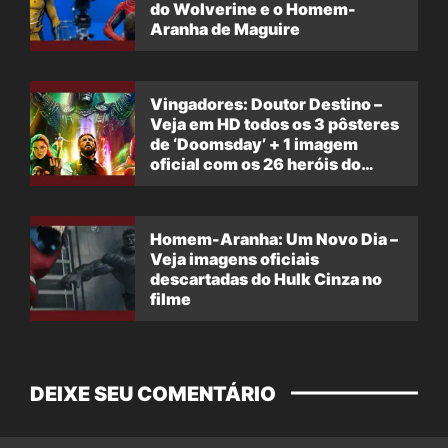
do Wolverine e o Homem-
Aranha de Maguire
Vingadores: Doutor Destino –
Veja em HD todos os 3 pôsteres
de ‘Doomsday’ + 1 imagem
oficial com os 26 heróis do
filme
Homem-Aranha: Um Novo Dia –
Veja imagens oficiais
descartadas do Hulk Cinza no
filme
DEIXE SEU COMENTÁRIO