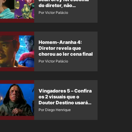
do diretor, não
imposição da Marvel
Por Victor Palácio
Homem-Aranha 4:
Diretor revela que
chorou ao ler cena final
Por Victor Palácio
Vingadores 5 – Confira
os 2 visuais que o
Doutor Destino usará
no filme
Por Diego Henrique