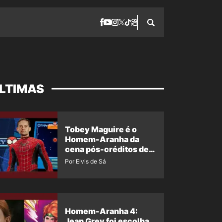
LTIMAS
Tobey Maguire é o
Homem-Aranha da
cena pós-créditos de
Um Novo Dia?
Por Elvis de Sá
Homem-Aranha 4:
Jean Grey foi escolha