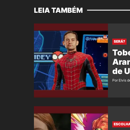
LEIA TAMBÉM
SERÁ?
Tob
Aran
de 
Por Elvis d
ESCOLHA