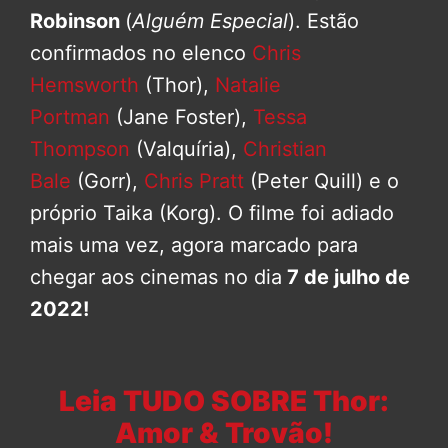
Robinson
(
Alguém Especial
). Estão
confirmados no elenco
Chris
Hemsworth
(Thor),
Natalie
Portman
(Jane Foster),
Tessa
Thompson
(Valquíria),
Christian
Bale
(Gorr),
Chris Pratt
(Peter Quill) e o
próprio Taika (Korg). O filme foi adiado
mais uma vez, agora marcado para
chegar aos cinemas no dia
7 de julho de
2022!
Leia TUDO SOBRE Thor:
Amor & Trovão!