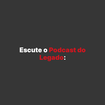
Escute o
Podcast do
Legado
: