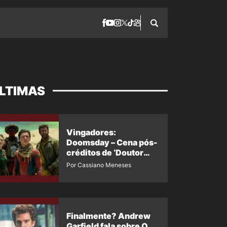
LTIMAS
Vingadores:
Doomsday – Cena pós-
créditos de ‘Doutor
Destino’ é revelada
Por Cassiano Meneses
Finalmente? Andrew
Garfield fala sobre O