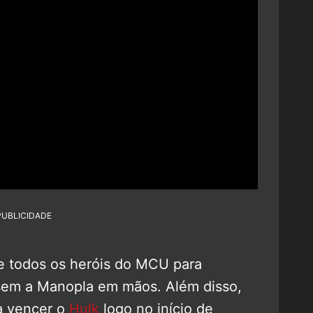
PUBLICIDADE
te todos os heróis do MCU para
 sem a Manopla em mãos. Além disso,
ra vencer o
Hulk
logo no início de