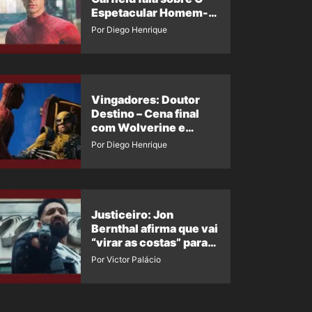
Espetacular Homem-
Aranha 3
Por Diego Henrique
Vingadores: Doutor
Destino – Cena final
com Wolverine e
Homem-Aranha de
Por Diego Henrique
Maguire vaza nas
redes
Justiceiro: Jon
Bernthal afirma que vai
“virar as costas” para
os fãs
Por Victor Palácio