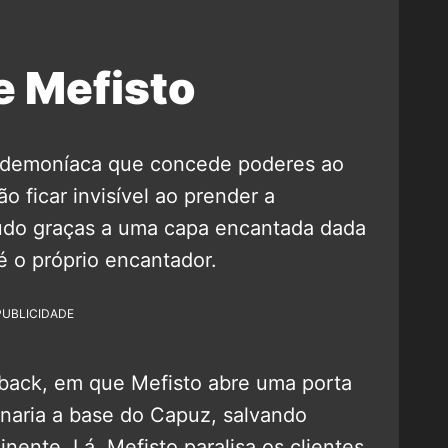
e Mefisto
e demoníaca que concede poderes ao
ão ficar invisível ao prender a
tudo graças a uma capa encantada dada
é o próprio encantador.
PUBLICIDADE
back, em que Mefisto abre uma porta
rnaria a base do Capuz, salvando
nente. Lá, Mefisto paralisa os clientes