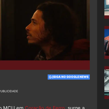
SIGA NO GOOGLE NEWS
PUBLICIDADE
 o MCU em
Coração de Ferro
, surge a