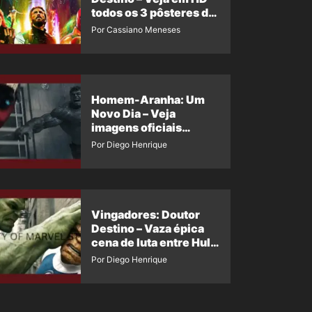
todos os 3 pôsteres de
‘Doomsday’ + 1 imagem
Por Cassiano Meneses
oficial com os 26
heróis do filme
Homem-Aranha: Um
Novo Dia – Veja
imagens oficiais
descartadas do Hulk
Por Diego Henrique
Cinza no filme
Vingadores: Doutor
Destino – Vaza épica
cena de luta entre Hulk
e o Coisa
Por Diego Henrique