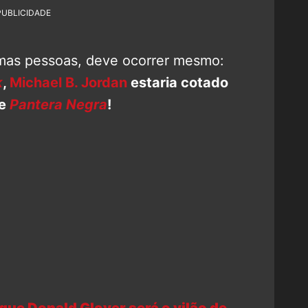
PUBLICIDADE
umas pessoas, deve ocorrer mesmo:
k
,
Michael B. Jordan
estaria cotado
de
Pantera Negra
!