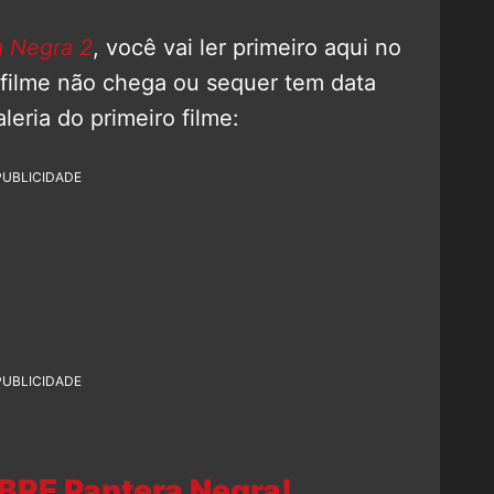
a Negra 2
, você vai ler primeiro aqui no
 filme não chega ou sequer tem data
leria do primeiro filme:
PUBLICIDADE
PUBLICIDADE
BRE Pantera Negra!