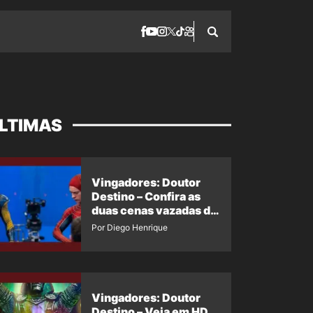
LTIMAS
Vingadores: Doutor
Destino – Confira as
duas cenas vazadas do
Wolverine e o Homem-
Por Diego Henrique
Aranha de Maguire
Vingadores: Doutor
Destino – Veja em HD