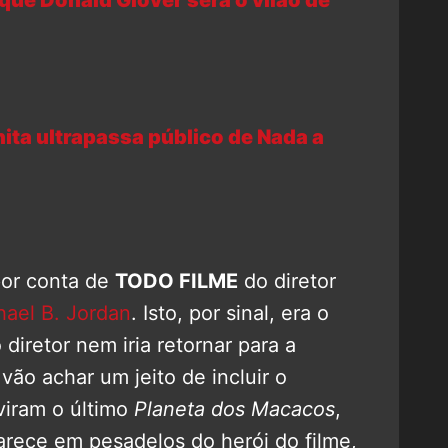
ue Donald Glover será o vilão de
nita ultrapassa público de Nada a
 por conta de
TODO FILME
do diretor
hael B. Jordan
. Isto, por sinal, era o
diretor nem iria retornar para a
vão achar um jeito de incluir o
viram o último
Planeta dos Macacos
,
parece em pesadelos do herói do filme,