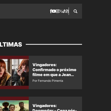
LTIMAS
Vingadores:
Confirmado o próximo
filme em que a Jean
Grey irá aparecer
Por Fernando Pimenta
Vingadores:
Doomsday – Cena pós-