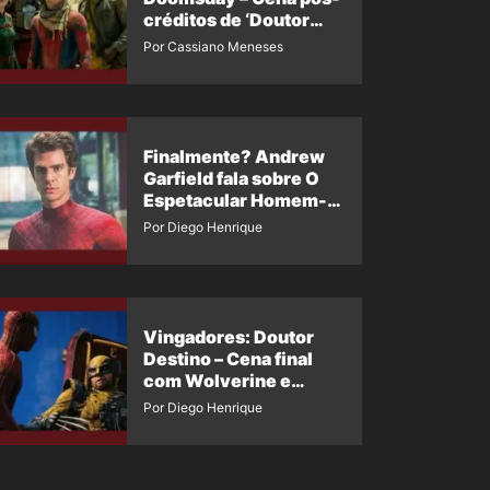
créditos de ‘Doutor
Destino’ é revelada
Por Cassiano Meneses
Finalmente? Andrew
Garfield fala sobre O
Espetacular Homem-
Aranha 3
Por Diego Henrique
Vingadores: Doutor
Destino – Cena final
com Wolverine e
Homem-Aranha de
Por Diego Henrique
Maguire vaza nas
redes