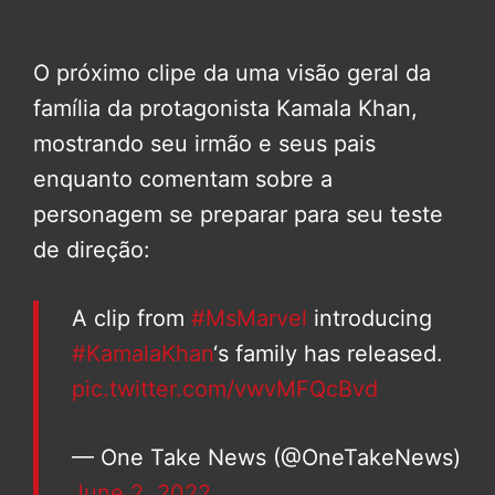
O próximo clipe da uma visão geral da
família da protagonista Kamala Khan,
mostrando seu irmão e seus pais
enquanto comentam sobre a
personagem se preparar para seu teste
de direção:
A clip from
#MsMarvel
introducing
#KamalaKhan
‘s family has released.
pic.twitter.com/vwvMFQcBvd
— One Take News (@OneTakeNews)
June 2, 2022