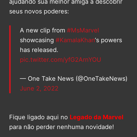
ajudando sua melhor amiga a descobrir
seus novos poderes:
A new clip from
#MsMarvel
showcasing
#KamalaKhan
‘s powers
has released.
pic.twitter.com/yfG2ArnYOU
— One Take News (@OneTakeNews)
June 2, 2022
Fique ligado aqui no
Legado da Marvel
para não perder nenhuma novidade!