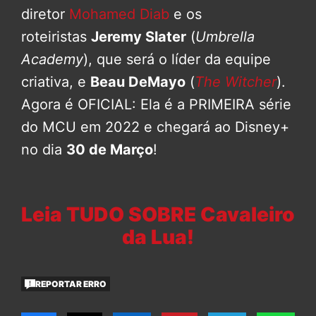
diretor
Mohamed Diab
e os
roteiristas
Jeremy Slater
(
Umbrella
Academy
), que será o líder da equipe
criativa, e
Beau DeMayo
(
The Witcher
).
Agora é OFICIAL: Ela é a PRIMEIRA série
do MCU em 2022 e chegará ao Disney+
no dia
30 de Março
!
Leia TUDO SOBRE Cavaleiro
da Lua!
REPORTAR ERRO