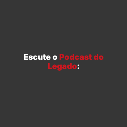
Escute o
Podcast do
Legado
: