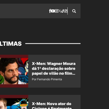
LTIMAS
X-Men: Wagner Moura
dá 1ª declaração sobre
papel de vilão no filme
da Marvel
Por Fernando Pimenta
X-Men: Novo ator do
Ciclope é finalmente