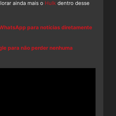
lorar ainda mais o
Hulk
dentro desse
 WhatsApp para notícias diretamente
ogle para não perder nenhuma