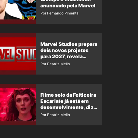
anunciado pela Marvel
Por Fernando Pimenta
Marvel Studios prepara
dois novos projetos
para 2027, revela
insider
Por Beatriz Mello
Filme solo da Feiticeira
Escarlate já está em
desenvolvimento, diz
insider
Por Beatriz Mello