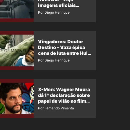
imagens oficiais
descartadas do Hulk
Por Diego Henrique
Cinza no filme
Vingadores: Doutor
Destino – Vaza épica
cena de luta entre Hulk
e o Coisa
Por Diego Henrique
X-Men: Wagner Moura
dá 1ª declaração sobre
papel de vilão no filme
da Marvel
Por Fernando Pimenta