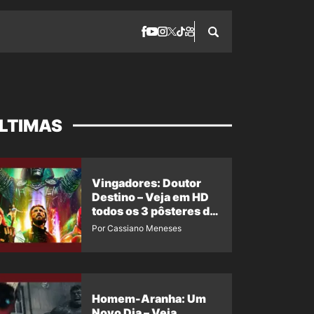
LTIMAS
Vingadores: Doutor
Destino – Veja em HD
todos os 3 pôsteres de
‘Doomsday’ + 1 imagem
Por Cassiano Meneses
oficial com os 26
heróis do filme
Homem-Aranha: Um
Novo Dia – Veja