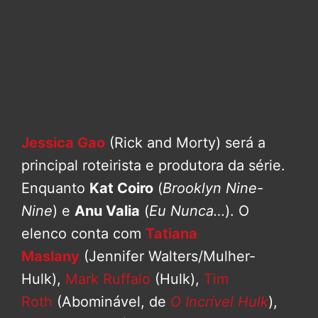
Jessica Gao
(Rick and Morty) será a
principal roteirista e produtora da série.
Enquanto
Kat Coiro
(
Brooklyn Nine-
Nine
) e
Anu Valia
(
Eu Nunca…
). O
elenco conta com
Tatiana
Maslany
(Jennifer Walters/Mulher-
Hulk),
Mark Ruffalo
(Hulk),
Tim
Roth
(Abominável, de
O Incrível Hulk
),