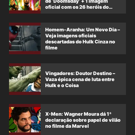
de ‘Doomsday’ + 1 imagem
oficial com os 26 heróis do
filme
Homem-Aranha: Um Novo Dia –
Veja imagens oficiais
descartadas do Hulk Cinza no
filme
Vingadores: Doutor Destino –
Vaza épica cena de luta entre
Hulk e o Coisa
X-Men: Wagner Moura dá 1ª
declaração sobre papel de vilão
no filme da Marvel