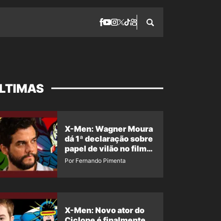
LTIMAS
X-Men: Wagner Moura
dá 1ª declaração sobre
papel de vilão no filme
da Marvel
Por Fernando Pimenta
X-Men: Novo ator do
Ciclope é finalmente