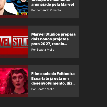
anunciado pela Marvel
Por Fernando Pimenta
Marvel Studios prepara
dois novos projetos
para 2027, revela
insider
Por Beatriz Mello
Filme solo da Feiticeira
Escarlate já está em
desenvolvimento, diz
insider
Por Beatriz Mello